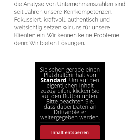
die Analyse von Unternehmenszahlen sind
seit Jahren unsere Kernkompetenzen.
Fokussiert, kraftvoll, authentisch und
weitsichtig setzen wir uns für unsere
Klienten ein. Wir kennen keine Probleme,
denn: Wir bieten Lösungen.
Sie sehen gerade einen
Platzhalterinhalt von
Standard
. Um auf den
eigentlichen Inhalt
zuzugreifen, klicken Sie
auf den Button unten.
Bitte beachten Sie,
dass dabei Daten an
Drittanbieter
weitergegeben werden.
Inhalt entsperren